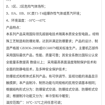
2
、
1
区、
2
区危险气体场所；
3
、
IIA
、
IIB
、
IIC
类
T1-T4
组爆炸性气体或蒸汽环境；
4
、环境温度：
-10
℃
~+43
℃
产品特点：
本系列产品采用国际领先超弱电技术隔离本质安全型电路
,
。经特
殊工艺制造和防爆处理，达到并满足防爆要求；产品的设计、制
造严格按
GB3836-2000
或
IEC60079
相关标准生产。主要机芯部件
采用国际最优产品，性能、质量可靠；其安全系数比国际公认安
全能量系数提高 数级以上； 采用最高表面温度限制保护技术和
全面的防静电技术，及多种安全保护技术；
防爆挂式和柜体式系列产品，有可供调节、监视功能的液晶显示
触摸屏；本产品制冷、制热功能与同规格的民用空调基本相同；
根据结构形式分为：防爆窗式空调、防爆挂式空调、防爆柜式空
调；根据制冷功能又分为：单冷型和冷暖型；
温控范围广：
16
℃
~32
℃之间任意可调；