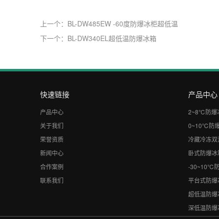
上一个：BL-DW485EW -60度防爆冰柜超低温
下一个：BL-DW340EL超低温防爆冰箱
快速链接
产品中心
产品中心
2~8℃防爆
关于我们
0~10℃防
荣誉资质
冷藏冷冻双
新闻中心
卧式防爆冰箱
合作案例
-30~10
联系我们
平台式防爆
超低温防爆
深低温防爆