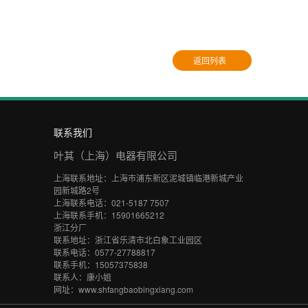
返回列表
联系我们
叶其（上海）电器有限公司
上海联系地址：上海市浦东新区泥城镇临港新城产业
园新城路2号
上海联系电话：021-5187 7507
上海联系手机：15901665212
浙江分厂
联系地址：浙江省乐清市北白象工业园区
联系电话：0577-27788817
联系手机：15057375838
联系人：康小姐
网址：www.shfangbaobingxiang.com