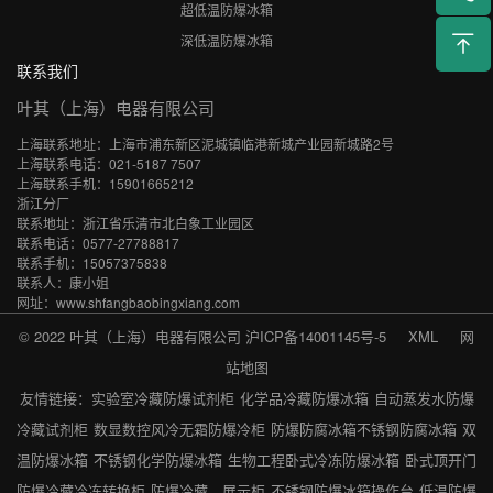
超低温防爆冰箱
深低温防爆冰箱
联系我们
叶其（上海）电器有限公司
上海联系地址：上海市浦东新区泥城镇临港新城产业园新城路2号
上海联系电话：021-5187 7507
上海联系手机：15901665212
浙江分厂
联系地址：浙江省乐清市北白象工业园区
联系电话：0577-27788817
联系手机：15057375838
联系人：康小姐
网址：www.shfangbaobingxiang.com
© 2022 叶其（上海）电器有限公司
沪ICP备14001145号-5
XML
网
站地图
友情链接：
实验室冷藏防爆试剂柜
化学品冷藏防爆冰箱
自动蒸发水防爆
冷藏试剂柜
数显数控风冷无霜防爆冷柜
防爆防腐冰箱不锈钢防腐冰箱
双
温防爆冰箱
不锈钢化学防爆冰箱
生物工程卧式冷冻防爆冰箱
卧式顶开门
防爆冷藏冷冻转换柜
防爆冷藏、展示柜
不锈钢防爆冰箱操作台
低温防爆