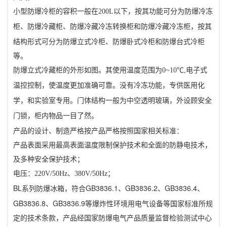
小型防爆冷柜的容积一般在
200L
以下，按其功能可分为防爆冷冻
、防爆冷藏冷冻转换柜和防爆冷藏冷冻柜，按其
柜、防爆冷藏柜
结构形式可分为防爆立式冷柜、防爆卧式冷柜和防爆台式冷柜
等。
防爆立式冷藏柜的外形如图。其使用温度范围为
0~10℃,
电子式
温控控制，使温度更加准确可靠。没有冷冻功能，专供医用化
学，和实验室专用。门体结构一般为中空透明玻璃，外设顾安全
门锁，柜内物品一目了然。
产品的设计、制造严格按产品严格按照国家相关标准：
产品表面采用最高表面温度限制保护技术和全面的防静电技术，
及多种安全保护技术；
电压：
220V/50Hz
、
380V/50Hz
；
BL系列防爆冰箱
GB3836.1、GB3836.2、GB3836.4、
，符合
GB3836.8、GB3836.9等爆炸性环境用电气设备等国家标准所规
定的技术条款，产品经国家防爆电气产品质量监督检验测试中心