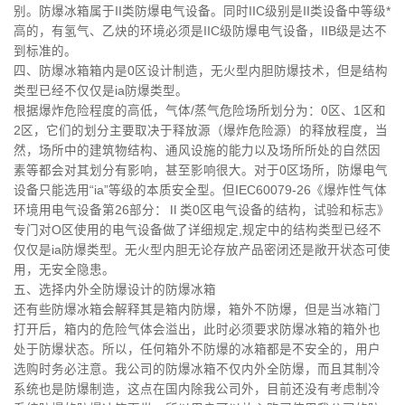
别。防爆冰箱属于II类防爆电气设备。同时IIC级别是II类设备中等级*
高的，有氢气、乙炔的环境必须是IIC级防爆电气设备，IIB级是达不
到标准的。
四、防爆冰箱箱内是0区设计制造，无火型内胆防爆技术，但是结构
类型已经不仅仅是ia防爆类型。
根据爆炸危险程度的高低，气体/蒸气危险场所划分为：0区、1区和
2区，它们的划分主要取决于释放源（爆炸危险源）的释放程度，当
然，场所中的建筑物结构、通风设施的能力以及场所所处的自然因
素等都会对其划分有影响，甚至影响很大。对于0区场所，防爆电气
设备只能选用“ia”等级的本质安全型。但IEC60079-26《爆炸性气体
环境用电气设备第26部分：Ⅱ类0区电气设备的结构，试验和标志》
专门对O区使用的电气设备做了详细规定,规定中的结构类型已经不
仅仅是ia防爆类型。无火型内胆无论存放产品密闭还是敞开状态可使
用，无安全隐患。
五、选择内外全防爆设计的防爆冰箱
还有些防爆冰箱会解释其是箱内防爆，箱外不防爆，但是当冰箱门
打开后，箱内的危险气体会溢出，此时必须要求防爆冰箱的箱外也
处于防爆状态。所以，任何箱外不防爆的冰箱都是不安全的，用户
选购时务必注意。我公司的防爆冰箱不仅内外全防爆，而且其制冷
系统也是防爆制造，这点在国内除我公司外，目前还没有考虑制冷