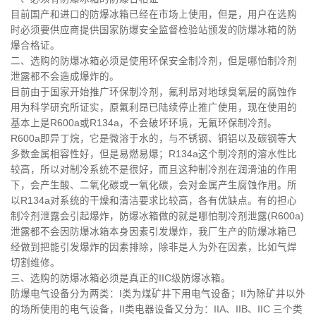
目前国产和进口的防爆冰箱已经在市场上使用，但是，用户在选购
时必须要供应商提供国家防爆安全监督检验站颁发的防爆冰箱的防
爆合格证。
二、选购的防爆冰箱必须是使用环保安全制冷剂，但是哪怕制冷剂
泄露都不会造成爆炸的。
目前由于国家开始推广环保制冷剂，氟利昂对地球臭氧层的腐蚀作
用为科学研究所证实，原氟利昂已陆续停止推广使用，现在使用的
基本上是R600a或R134a，不会破坏环境，无氟环保制冷剂。
R600a即异丁烷，它是微溶于水的，与不锈钢、铜铝以及碳钢等大
多数金属相容性好，但是易燃易爆；R134a这个制冷剂的溶水性比
较高，所以对制冷系统不是很好，而且这种制冷剂在润滑油的作用
下，会产生酸、二氧化碳或一氧化碳，会对金属产生腐蚀作用。所
以R134a对系统的干燥和清洁要求比较高，各有优缺点。有的担心
制冷剂泄露会引起爆炸，防爆冰箱做的就是哪怕制冷剂泄露(R600a)
泄露都不会因防爆冰箱本身因素引发爆炸，我厂生产的防爆冰箱已
经做到把能引发爆炸的因素排除，除非是人为外在因素，比如气焊
切割维修。
三、选购的防爆冰箱必须是真正的IIC级防爆冰箱。
防爆电气设备分为两类：I类为煤矿井下用电气设备；II为除矿井以外
的场所使用的电气设备，II类电器设备又分为：IIA、IIB、IIC 三个类